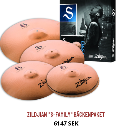
ZILDJIAN "S-FAMILY" BÄCKENPAKET
6147 SEK