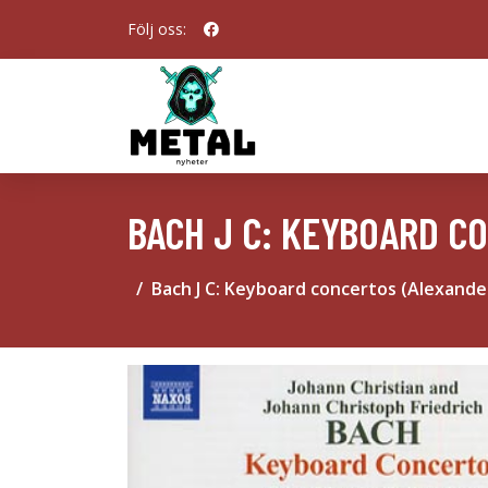
Följ oss:
BACH J C: KEYBOARD C
Bach J C: Keyboard concertos (Alexand