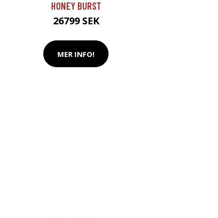
HONEY BURST
26799 SEK
MER INFO!