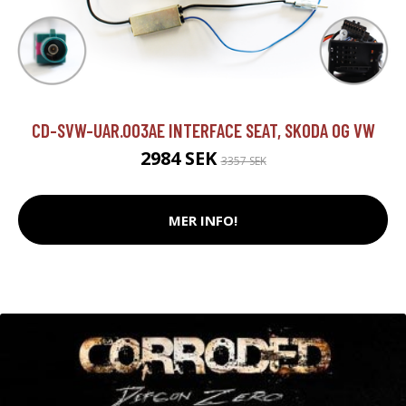
CD-SVW-UAR.003AE INTERFACE SEAT, SKODA OG VW
2984 SEK
3357 SEK
MER INFO!