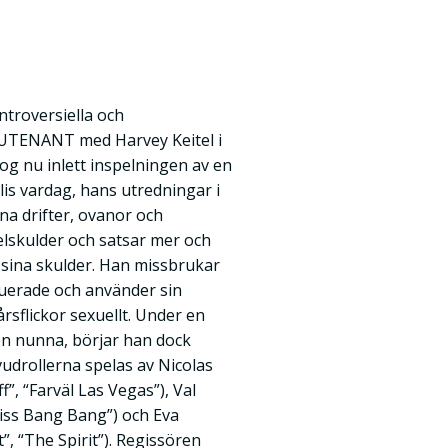
ntroversiella och
TENANT med Harvey Keitel i
zog nu inlett inspelningen av en
olis vardag, hans utredningar i
na drifter, ovanor och
elskulder och satsar mer och
 sina skulder. Han missbrukar
ituerade och använder sin
nårsflickor sexuellt. Under en
en nunna, börjar han dock
uvudrollerna spelas av Nicolas
f”, “Farväl Las Vegas”), Val
Kiss Bang Bang”) och Eva
 “The Spirit”). Regissören