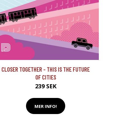
CLOSER TOGETHER - THIS IS THE FUTURE
OF CITIES
239 SEK
MER INFO!