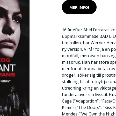
MER INFO!
16 år efter Abel Ferraras ko
uppmärksammade BAD LIEU
titelrollen, har Werner Her
ny version. Vi får följa en p
mordfall, men även hans eg
missbruk. Han har stora sp
mer för att kunna betala av
droger, söker sig till prost
ställning till att utnyttja to
utredning kring en våldtag
fundera över sin livsstil. H
Cage (“Adaptation”, “Face/Of
Kilmer (“The Doors”, “Kiss 
Mendes (“We Own the Night”,