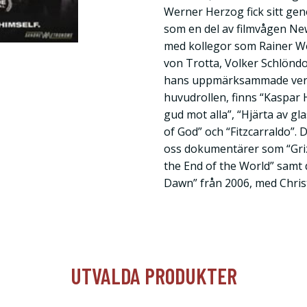
Werner Herzog fick sitt ge
som en del av filmvågen N
med kollegor som Rainer W
von Trotta, Volker Schlönd
hans uppmärksammade verk, 
huvudrollen, finns “Kaspar 
gud mot alla”, “Hjärta av gl
of God” och “Fitzcarraldo”.
oss dokumentärer som “Griz
the End of the World” samt 
Dawn” från 2006, med Christ
UTVALDA PRODUKTER