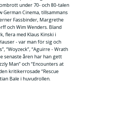
nombrott under 70- och 80-talen
ew German Cinema, tillsammans
erner Fassbinder, Margrethe
orff och Wim Wenders. Bland
flera med Klaus Kinski i
Hauser - var man för sig och
as”, “Woyzeck”, “Aguirre - Wrath
 De senaste åren har han gett
zly Man” och “Encounters at
den kritikerrosade “Rescue
ian Bale i huvudrollen.