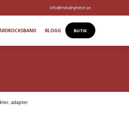
info@metalnyheter.se
HÅRDROCKSBAND
BLOGG
BUTIK
kter
,
adapter