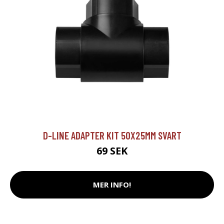
D-LINE ADAPTER KIT 50X25MM SVART
69 SEK
MER INFO!