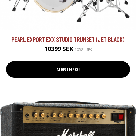
PEARL EXPORT EXX STUDIO TRUMSET (JET BLACK)
10399 SEK
10581 SEK
MER INFO!