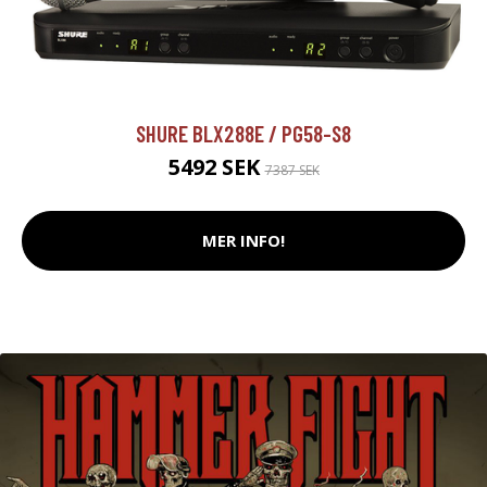
SHURE BLX288E / PG58-S8
5492 SEK
7387 SEK
MER INFO!