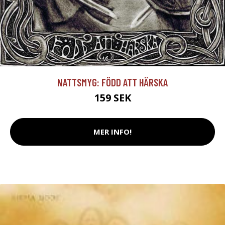
NATTSMYG: FÖDD ATT HÄRSKA
159 SEK
MER INFO!