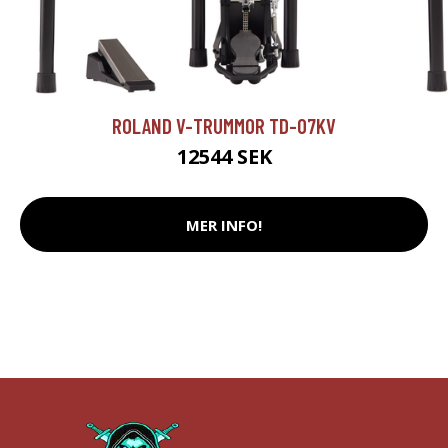
ROLAND V-TRUMMOR TD-07KV
12544 SEK
MER INFO!