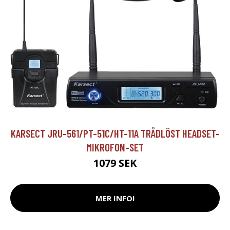
KARSECT JRU-561/PT-51C/HT-11A TRÅDLÖST HEADSET-
MIKROFON-SET
1079 SEK
MER INFO!