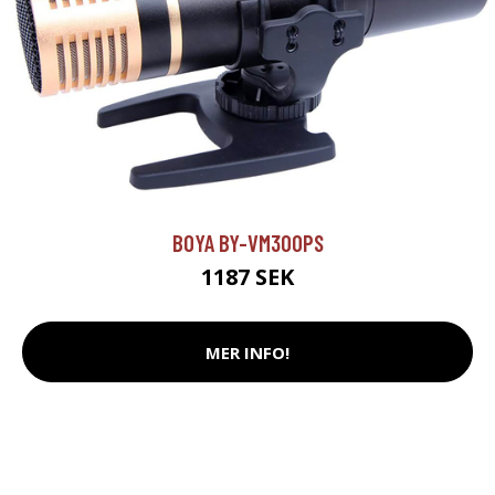
BOYA BY-VM300PS
1187 SEK
MER INFO!