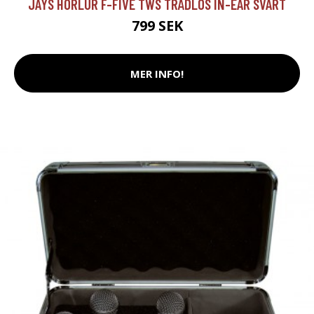
JAYS HÖRLUR F-FIVE TWS TRÅDLÖS IN-EAR SVART
799 SEK
MER INFO!