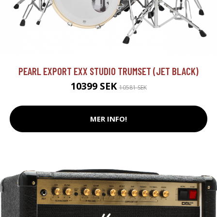
PEARL EXPORT EXX STUDIO TRUMSET (JET BLACK)
10399 SEK
10581 SEK
MER INFO!