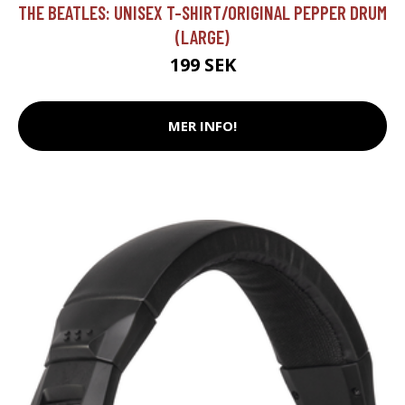
THE BEATLES: UNISEX T-SHIRT/ORIGINAL PEPPER DRUM
(LARGE)
199 SEK
MER INFO!