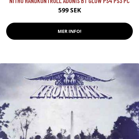
NITHO HANDKONTROLL ADONIS BT GLOW PS4 PS3 PC
599 SEK
MER INFO!