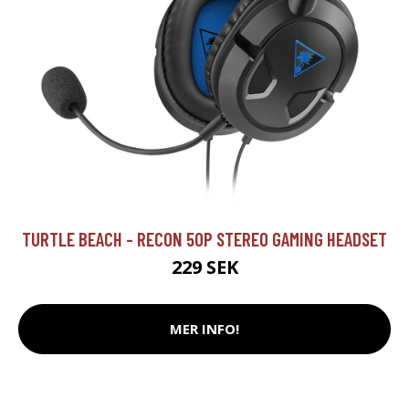
TURTLE BEACH - RECON 50P STEREO GAMING HEADSET
229 SEK
MER INFO!