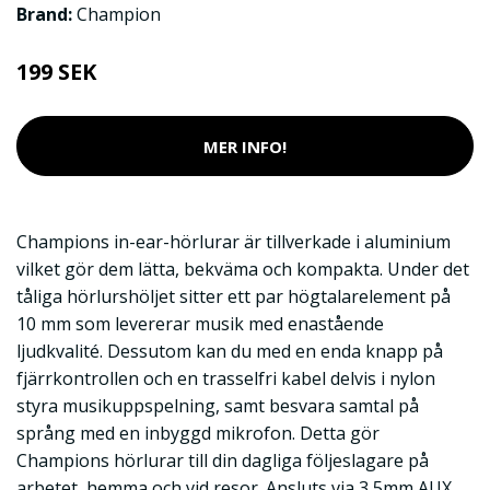
Brand:
Champion
199 SEK
MER INFO!
Champions in-ear-hörlurar är tillverkade i aluminium
vilket gör dem lätta, bekväma och kompakta. Under det
tåliga hörlurshöljet sitter ett par högtalarelement på
10 mm som levererar musik med enastående
ljudkvalité. Dessutom kan du med en enda knapp på
fjärrkontrollen och en trasselfri kabel delvis i nylon
styra musikuppspelning, samt besvara samtal på
språng med en inbyggd mikrofon. Detta gör
Champions hörlurar till din dagliga följeslagare på
arbetet, hemma och vid resor. Ansluts via 3,5mm AUX