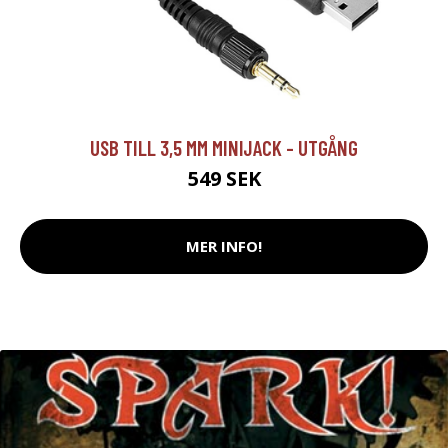
USB TILL 3,5 MM MINIJACK - UTGÅNG
549 SEK
MER INFO!