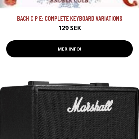
BACH C P E: COMPLETE KEYBOARD VARIATIONS
129 SEK
MER INFO!