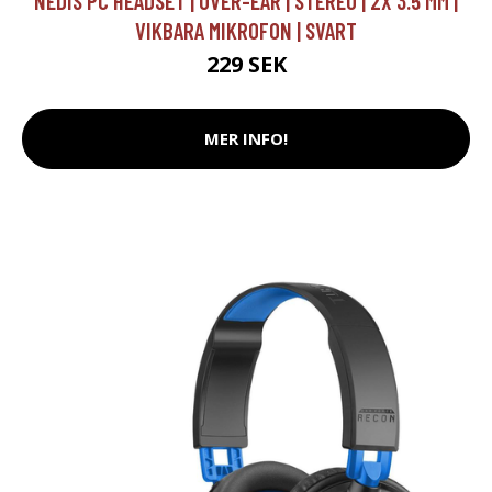
NEDIS PC HEADSET | OVER-EAR | STEREO | 2X 3.5 MM |
VIKBARA MIKROFON | SVART
229 SEK
MER INFO!