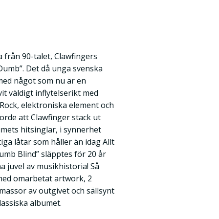
a från 90-talet, Clawfingers
 Dumb”. Det då unga svenska
 med något som nu är en
it väldigt inflytelserikt med
Rock, elektroniska element och
orde att Clawfinger stack ut
mets hitsinglar, i synnerhet
iga låtar som håller än idag Allt
umb Blind” släpptes för 20 år
a juvel av musikhistoria! Så
med omarbetat artwork, 2
massor av outgivet och sällsynt
 klassiska albumet.