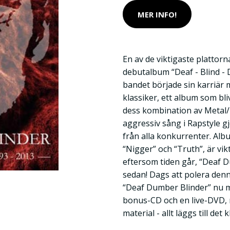
MER INFO!
En av de viktigaste plattorn
debutalbum “Deaf - Blind -
bandet började sin karriär
klassiker, ett album som bliv
dess kombination av Metal/
aggressiv sång i Rapstyle gj
från alla konkurrenter. Albu
“Nigger” och “Truth”, är vikt
eftersom tiden går, “Deaf D
sedan! Dags att polera denn
“Deaf Dumber Blinder” nu 
bonus-CD och en live-DVD, 
material - allt läggs till det