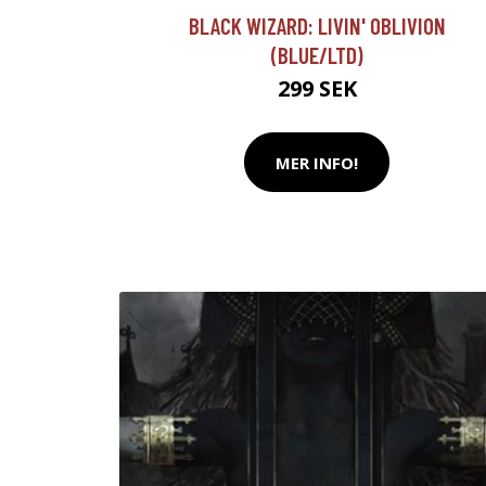
BLACK WIZARD: LIVIN' OBLIVION
(BLUE/LTD)
299 SEK
MER INFO!