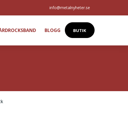
info@metalnyheter.se
HÅRDROCKSBAND
BLOGG
BUTIK
ck