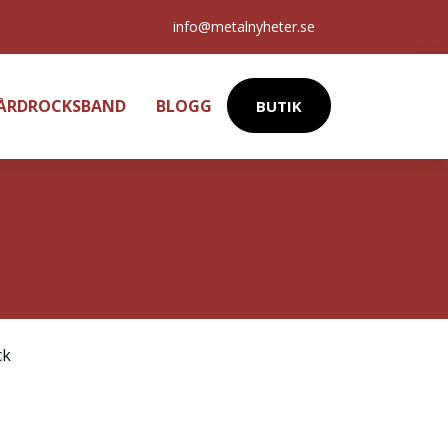
info@metalnyheter.se
HÅRDROCKSBAND
BLOGG
BUTIK
ck