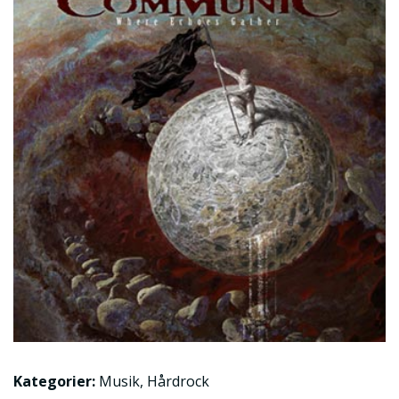
Kategorier:
Musik
,
Hårdrock