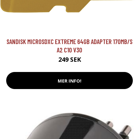
SANDISK MICROSDXC EXTREME 64GB ADAPTER 170MB/S
A2 C10 V30
249 SEK
MER INFO!