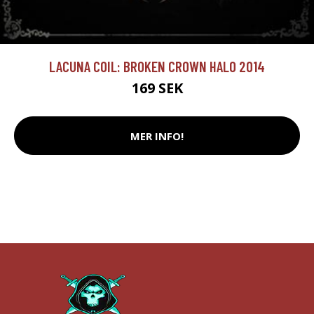
LACUNA COIL: BROKEN CROWN HALO 2014
169 SEK
MER INFO!