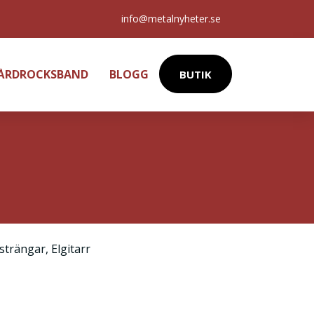
info@metalnyheter.se
HÅRDROCKSBAND
BLOGG
BUTIK
rsträngar
,
Elgitarr