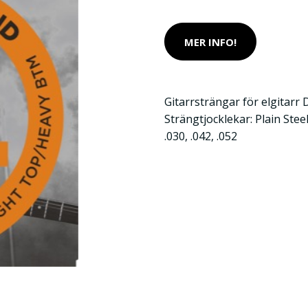
MER INFO!
Gitarrsträngar för elgitarr
Strängtjocklekar: Plain Stee
.030, .042, .052