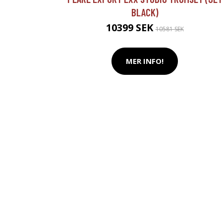
BLACK)
10399 SEK
10581 SEK
MER INFO!