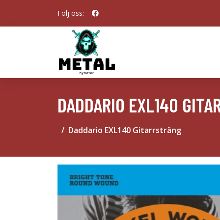
Följ oss:
DADDARIO EXL140 GITA
Daddario EXL140 Gitarrsträng