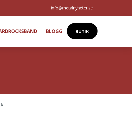
info@metalnyheter.se
HÅRDROCKSBAND
BLOGG
BUTIK
ck