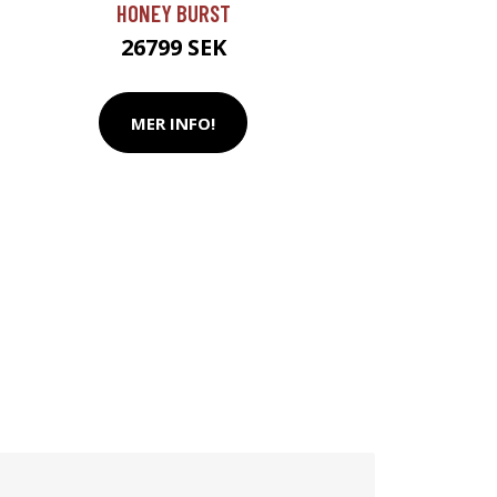
HONEY BURST
26799 SEK
MER INFO!