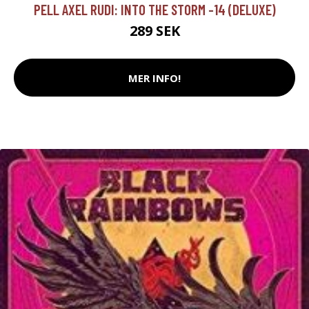
PELL AXEL RUDI: INTO THE STORM -14 (DELUXE)
289 SEK
MER INFO!