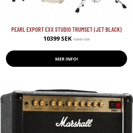
PEARL EXPORT EXX STUDIO TRUMSET (JET BLACK)
10399 SEK
10581 SEK
MER INFO!