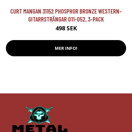
CURT MANGAN 31152 PHOSPHOR BRONZE WESTERN-
GITARRSTRÄNGAR 011-052, 3-PACK
498 SEK
MER INFO!