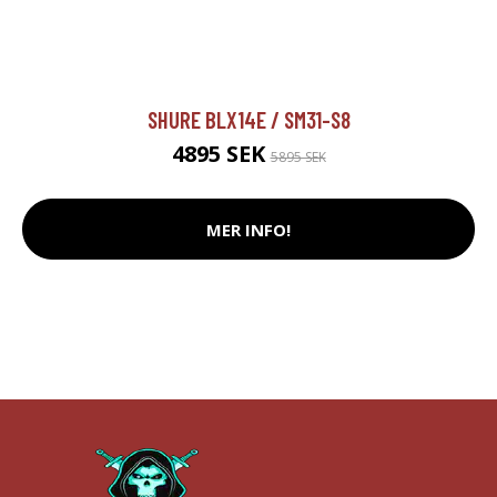
SHURE BLX14E / SM31-S8
4895 SEK
5895 SEK
MER INFO!