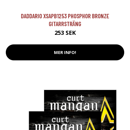
DADDARIO XSAPB1253 PHOSPHOR BRONZE
GITARRSTRÄNG
253 SEK
MER INFO!