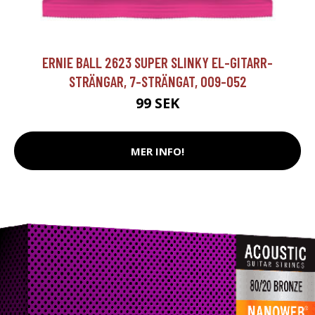
ERNIE BALL 2623 SUPER SLINKY EL-GITARR-
STRÄNGAR, 7-STRÄNGAT, 009-052
99 SEK
MER INFO!