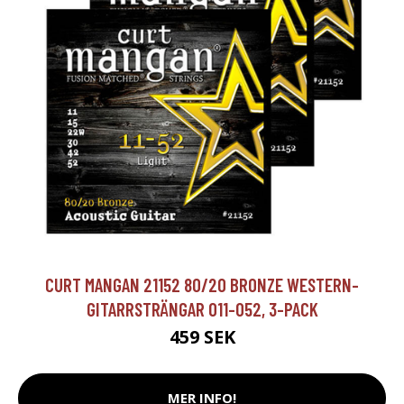
CURT MANGAN 21152 80/20 BRONZE WESTERN-
GITARRSTRÄNGAR 011-052, 3-PACK
459 SEK
MER INFO!