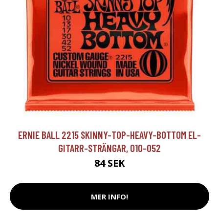
ERNIE BALL 2215 SKINNY-TOP-HEAVY-BOTTOM EL-
GITARR-STRÄNGAR, 010-052
84 SEK
MER INFO!