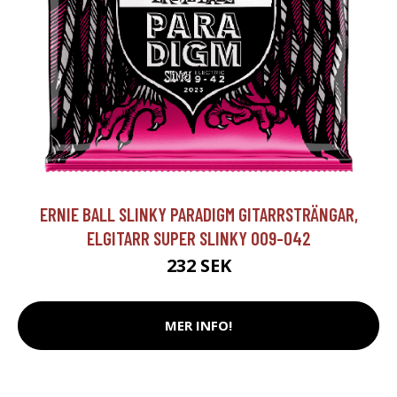
ERNIE BALL SLINKY PARADIGM GITARRSTRÄNGAR,
ELGITARR SUPER SLINKY 009-042
232 SEK
MER INFO!