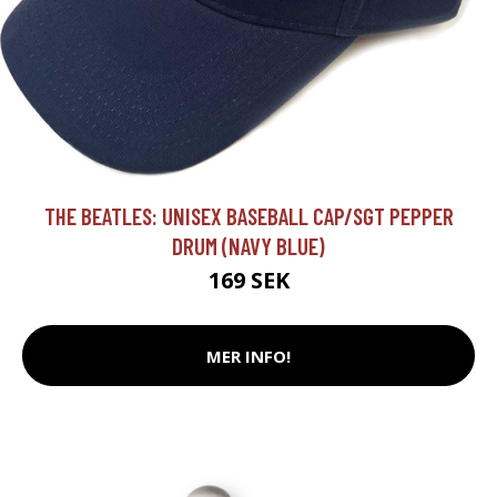
THE BEATLES: UNISEX BASEBALL CAP/SGT PEPPER
DRUM (NAVY BLUE)
169 SEK
MER INFO!