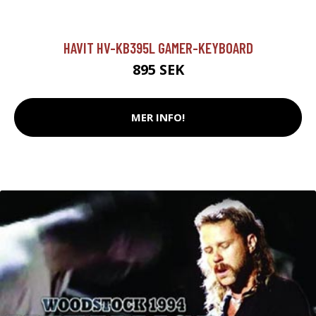
HAVIT HV-KB395L GAMER-KEYBOARD
895 SEK
MER INFO!