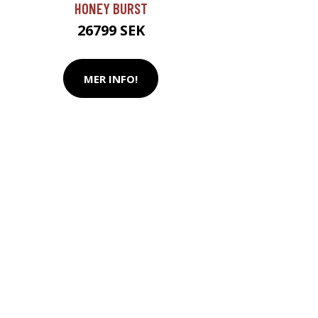
HONEY BURST
26799 SEK
MER INFO!