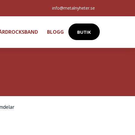
info@metalnyheter.se
HÅRDROCKSBAND
BLOGG
BUTIK
mdelar