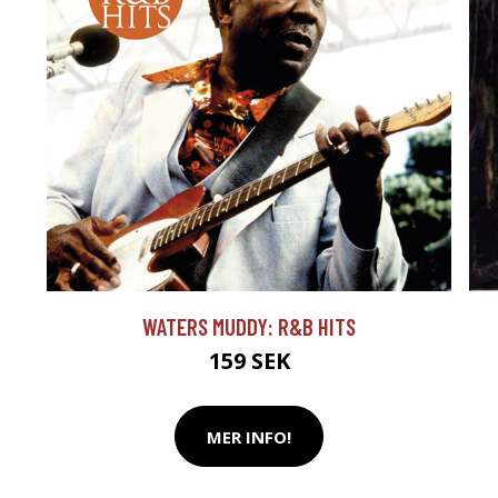
WATERS MUDDY: R&B HITS
159 SEK
MER INFO!