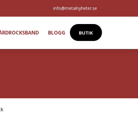
info@metalnyheter.se
HÅRDROCKSBAND
BLOGG
BUTIK
ck