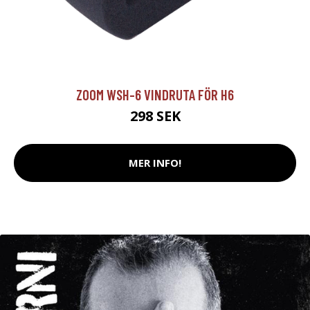
ZOOM WSH-6 VINDRUTA FÖR H6
298 SEK
MER INFO!