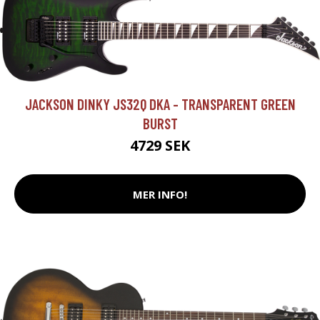
JACKSON DINKY JS32Q DKA - TRANSPARENT GREEN
BURST
4729 SEK
MER INFO!