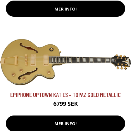
MER INFO!
EPIPHONE UPTOWN KAT ES - TOPAZ GOLD METALLIC
6799 SEK
MER INFO!