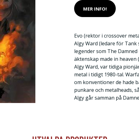
MER INFO!
Evo (rektor i crossover met
Algy Ward (ledare för Tank
legender som The Damned oc
äktenskap made in heaven (e
Algy Ward, var tidiga pionj
metal i tidigt 1980-tal. War
om konventioner de hade bå
punkare och metalheads, så 
Algy går samman på Damne