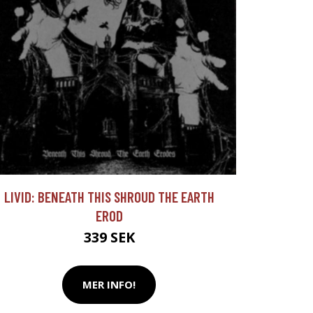
LIVID: BENEATH THIS SHROUD THE EARTH
EROD
339 SEK
MER INFO!