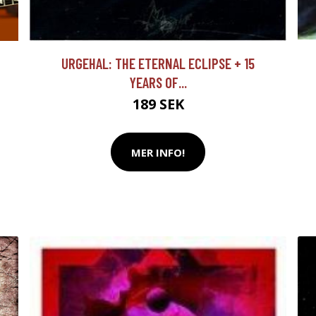
URGEHAL: THE ETERNAL ECLIPSE + 15
YEARS OF...
189 SEK
MER INFO!