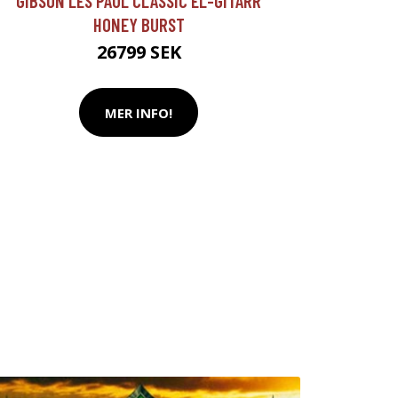
GIBSON LES PAUL CLASSIC EL-GITARR
HONEY BURST
26799 SEK
MER INFO!