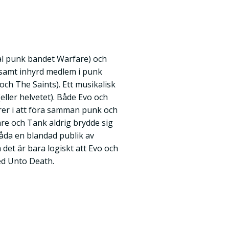
al punk bandet Warfare) och
 samt inhyrd medlem i punk
h The Saints). Ett musikalisk
ller helvetet). Både Evo och
ärer i att föra samman punk och
fare och Tank aldrig brydde sig
da en blandad publik av
det är bara logiskt att Evo och
d Unto Death.