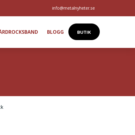
info@metalnyheter.se
HÅRDROCKSBAND
BLOGG
BUTIK
ck