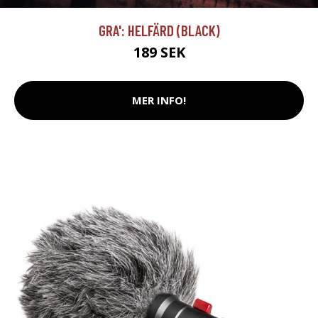
GRA': HELFÄRD (BLACK)
189 SEK
MER INFO!