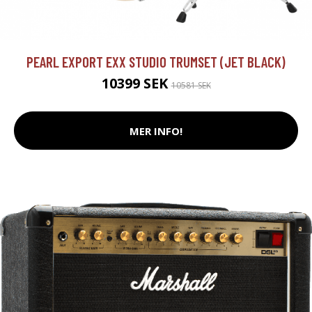
PEARL EXPORT EXX STUDIO TRUMSET (JET BLACK)
10399 SEK
10581 SEK
MER INFO!