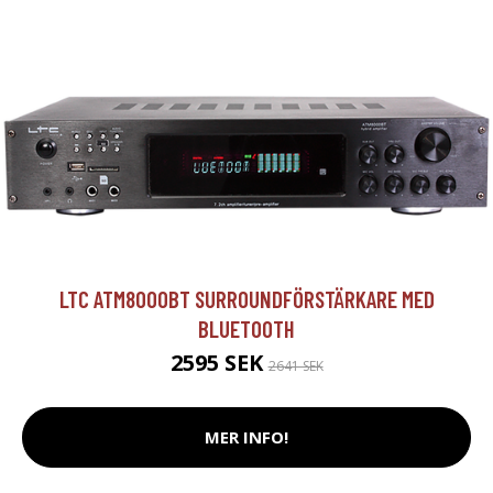
LTC ATM8000BT SURROUNDFÖRSTÄRKARE MED
BLUETOOTH
2595 SEK
2641 SEK
MER INFO!