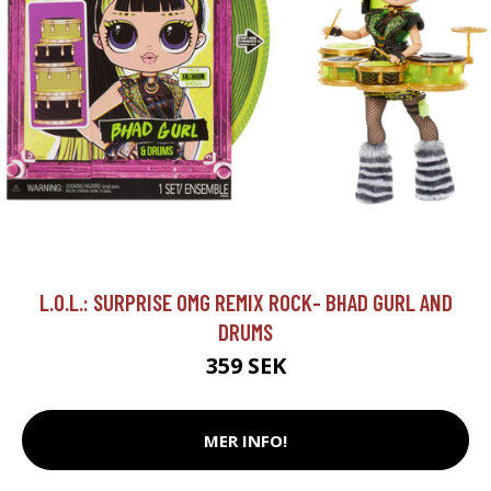
L.O.L.: SURPRISE OMG REMIX ROCK- BHAD GURL AND
DRUMS
359 SEK
MER INFO!