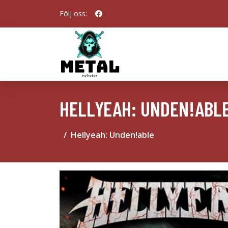
Följ oss:
HELLYEAH: UNDEN!ABL
Hellyeah: Unden!able