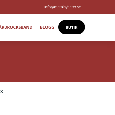
info@metalnyheter.se
HÅRDROCKSBAND
BLOGG
BUTIK
ck