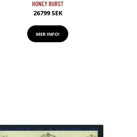
HONEY BURST
26799 SEK
MER INFO!