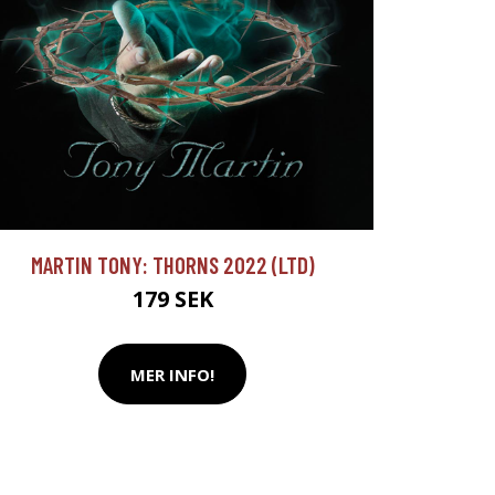
MARTIN TONY: THORNS 2022 (LTD)
179 SEK
MER INFO!