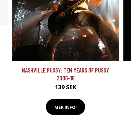
NASHVILLE PUSSY: TEN YEARS OF PUSSY
2005-15
139 SEK
MER INFO!