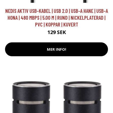
NEDIS AKTIV USB-KABEL | USB 2.0 | USB-A HANE | USB-A
HONA | 480 MBPS | 5.00 M | RUND | NICKELPLATERAD |
PVC | KOPPAR | KUVERT
129 SEK
MER INFO!