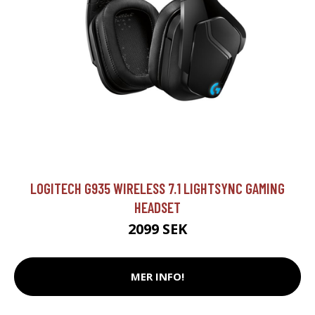
LOGITECH G935 WIRELESS 7.1 LIGHTSYNC GAMING
HEADSET
2099 SEK
MER INFO!