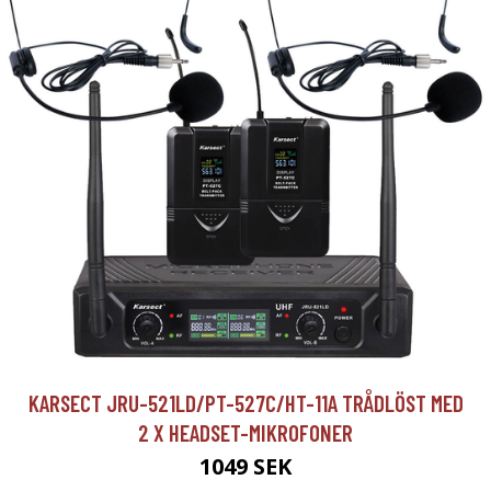
KARSECT JRU-521LD/PT-527C/HT-11A TRÅDLÖST MED
2 X HEADSET-MIKROFONER
1049 SEK