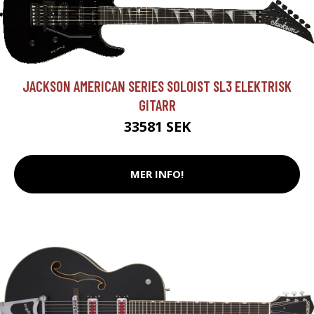
JACKSON AMERICAN SERIES SOLOIST SL3 ELEKTRISK
GITARR
33581 SEK
MER INFO!