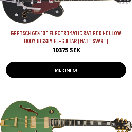
GRETSCH G5410T ELECTROMATIC RAT ROD HOLLOW
BODY BIGSBY EL-GUITAR (MATT SVART)
10375 SEK
MER INFO!