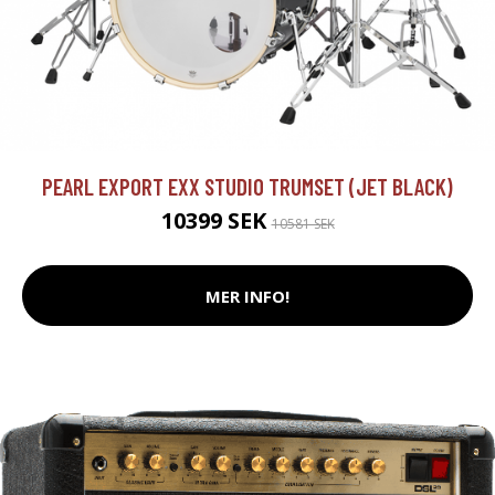
PEARL EXPORT EXX STUDIO TRUMSET (JET BLACK)
10399 SEK
10581 SEK
MER INFO!