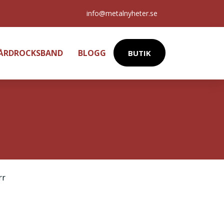
info@metalnyheter.se
HÅRDROCKSBAND
BLOGG
BUTIK
rr