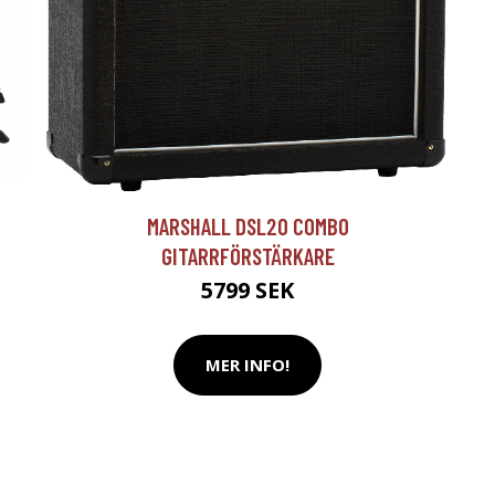
T
MARSHALL DSL20 COMBO
GITARRFÖRSTÄRKARE
5799 SEK
MER INFO!