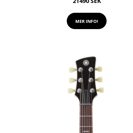
21490 SEK
MER INFO!