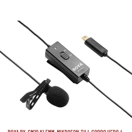
BOYA BY-GM10 KLEMM-MIKROFON TILL GOPRO HERO 4,