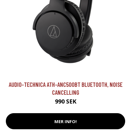
AUDIO-TECHNICA ATH-ANC500BT BLUETOOTH, NOISE
CANCELLING
990 SEK
MER INFO!