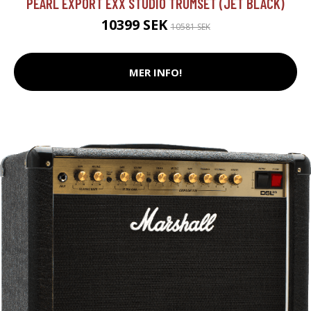
PEARL EXPORT EXX STUDIO TRUMSET (JET BLACK)
10399 SEK
10581 SEK
MER INFO!