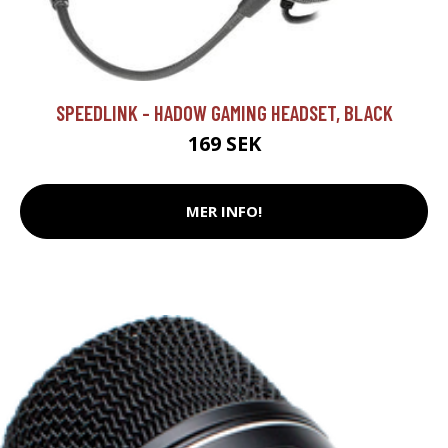
SPEEDLINK - HADOW GAMING HEADSET, BLACK
169 SEK
MER INFO!