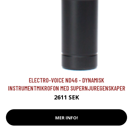
ELECTRO-VOICE ND46 - DYNAMISK
INSTRUMENTMIKROFON MED SUPERNJUREGENSKAPER
2611 SEK
MER INFO!