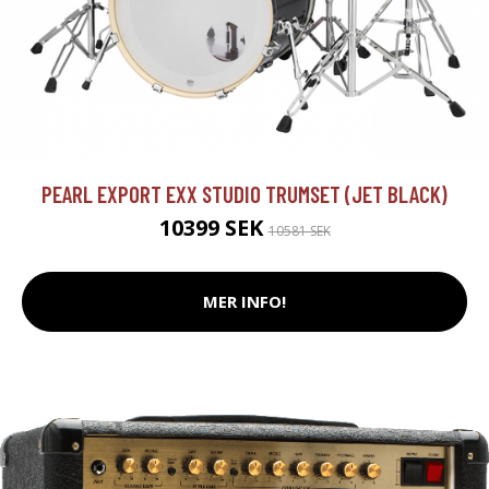
PEARL EXPORT EXX STUDIO TRUMSET (JET BLACK)
10399 SEK
10581 SEK
MER INFO!