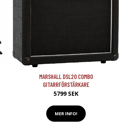
T
MARSHALL DSL20 COMBO
GITARRFÖRSTÄRKARE
5799 SEK
MER INFO!