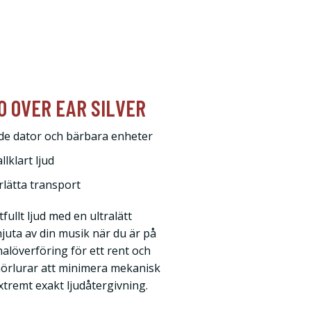
0 OVER EAR SILVER
åde dator och bärbara enheter
lklart ljud
rlätta transport
ullt ljud med en ultralätt
 njuta av din musik när du är på
alöverföring för ett rent och
hörlurar att minimera mekanisk
xtremt exakt ljudåtergivning.