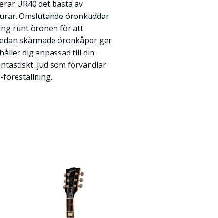
erar UR40 det bästa av
urar. Omslutande öronkuddar
ing runt öronen för att
medan skärmade öronkåpor ger
åller dig anpassad till din
antastiskt ljud som förvandlar
 -föreställning.