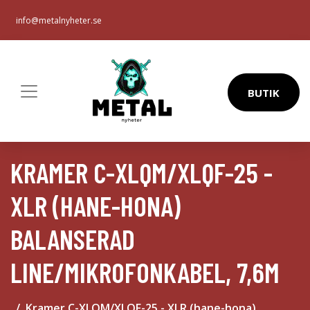
info@metalnyheter.se
BUTIK
KRAMER C-XLQM/XLQF-25 -
XLR (HANE-HONA)
BALANSERAD
LINE/MIKROFONKABEL, 7,6M
Kramer C-XLQM/XLQF-25 - XLR (hane-hona)