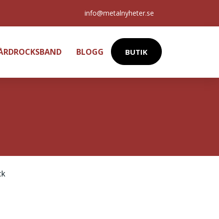
info@metalnyheter.se
HÅRDROCKSBAND
BLOGG
BUTIK
ck