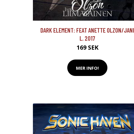
DARK ELEMENT: FEAT ANETTE OLZON/JAN
L. 2017
169 SEK
MER INFO!