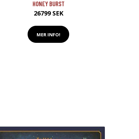
HONEY BURST
26799 SEK
MER INFO!