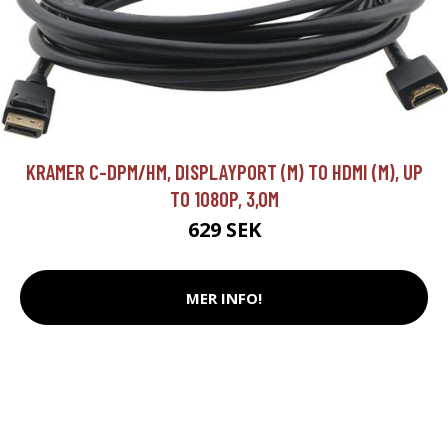
KRAMER C-DPM/HM, DISPLAYPORT (M) TO HDMI (M), UP
TO 1080P, 3,0M
629 SEK
MER INFO!