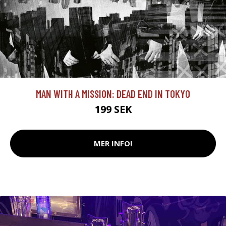
MAN WITH A MISSION: DEAD END IN TOKYO
199 SEK
MER INFO!