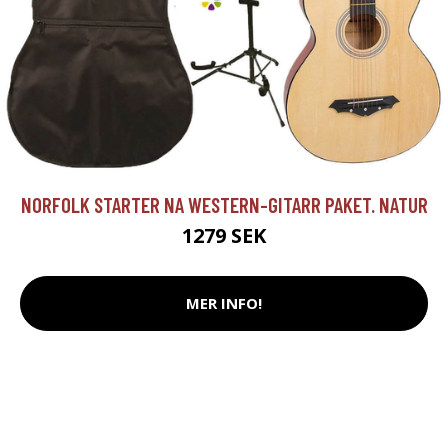
NORFOLK STARTER NA WESTERN-GITARR PAKET. NATUR
1279 SEK
MER INFO!