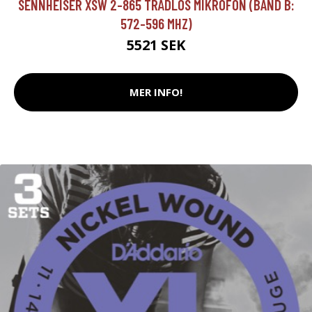
SENNHEISER XSW 2-865 TRÅDLÖS MIKROFON (BAND B:
572-596 MHZ)
5521 SEK
MER INFO!