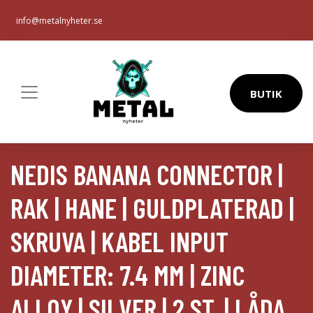
info@metalnyheter.se
BUTIK
NEDIS BANANA CONNECTOR |
RAK | HANE | GULDPLATERAD |
SKRUVA | KABEL INPUT
DIAMETER: 7.4 MM | ZINC
ALLOY | SILVER | 2 ST. | LÅDA