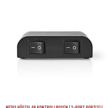
NEDIS HÖGTALAR KONTROLLBOXEN | 2-PORT PORT(S) |