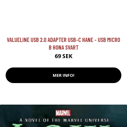
VALUELINE USB 2.0 ADAPTER USB-C HANE - USB MICRO
B HONA SVART
69 SEK
MER INFO!