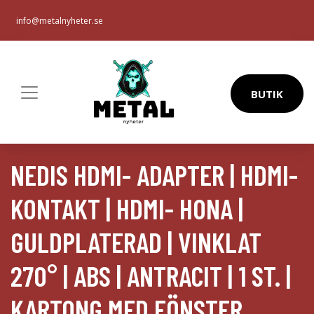
info@metalnyheter.se
BUTIK
NEDIS HDMI- ADAPTER | HDMI-
KONTAKT | HDMI- HONA |
GULDPLATERAD | VINKLAT
270° | ABS | ANTRACIT | 1 ST. |
KARTONG MED FÖNSTER