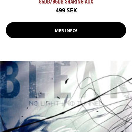
85DB/95DB SHARING AUX
499 SEK
MER INFO!