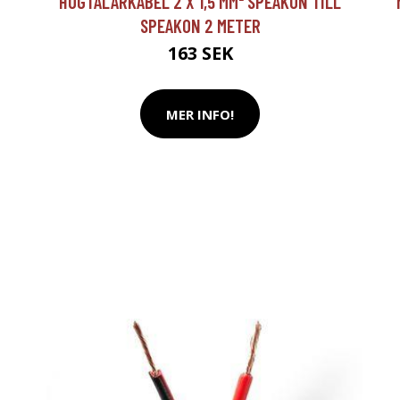
HÖGTALARKABEL 2 X 1,5 MM² SPEAKON TILL
SPEAKON 2 METER
163 SEK
MER INFO!