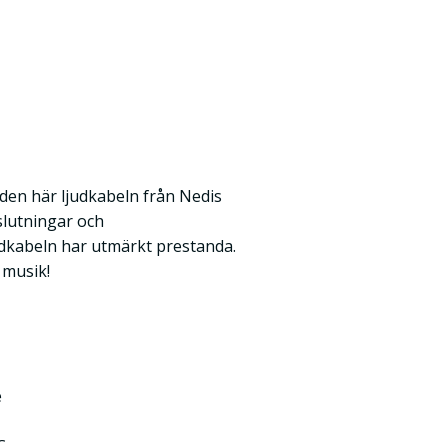
den här ljudkabeln från Nedis
slutningar och
udkabeln har utmärkt prestanda.
 musik!
e
C