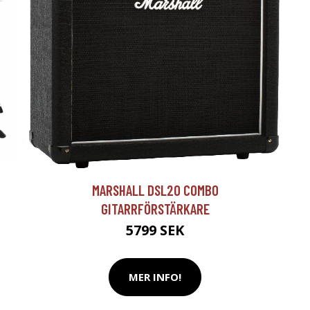
T
MARSHALL DSL20 COMBO
GITARRFÖRSTÄRKARE
5799 SEK
MER INFO!