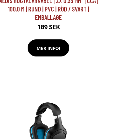
NEDIS HÖGTALARKABEL | 2X 0.35 MM² | CCA |
100.0 M | RUND | PVC | RÖD / SVART |
EMBALLAGE
189 SEK
MER INFO!