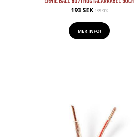
ERNIE BALL 6071 HÖGTALARKABEL 90CM
193 SEK
195 SEK
MER INFO!