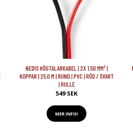
NEDIS HÖGTALARKABEL | 2X 1.50 MM² |
E
KOPPAR | 25.0 M | RUND | PVC | RÖD / SVART
| RULLE
549 SEK
MER INFO!