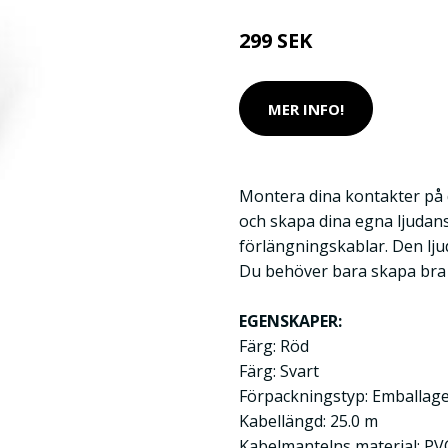
299 SEK
MER INFO!
Montera dina kontakter på 
och skapa dina egna ljudan
förlängningskablar. Den lj
Du behöver bara skapa bra
EGENSKAPER:
Färg: Röd
Färg: Svart
Förpackningstyp: Emballag
Kabellängd: 25.0 m
Kabelmantelns material: PV