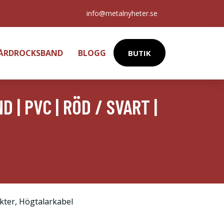
info@metalnyheter.se
HÅRDROCKSBAND
BLOGG
BUTIK
D | PVC | RÖD / SVART |
kter
,
Högtalarkabel