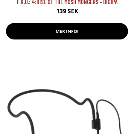
F.K.U.: 4:RISE OF THE MOSH MONGERS - DIGIPA
139 SEK
MER INFO!